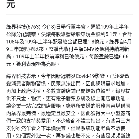
元
綠界科技(6763) 今(18)日舉行董事會，通過109年上半年
盈餘分配議案，決議每股派發給股東現金股利5.1元，合計
108年及109年上半年配發總金額已達1.8億元。綠界自4月
9日申請興櫃以來，整體代收付金額GMV及獲利持續創新
高，109年上半年稅前淨利已破億元，每股盈餘已達6.66
元，獲利表現極為亮眼。
綠界科技表示，今年因新冠肺炎Covid-19影響，已逐漸改
變消費者購物習慣，民眾無法出門，因此網購需求增加，
再加上政府扶植，多數實體店鋪已開始數位轉型，綠界提
供不只金、物流，更有電子發票系統及線上開店等功能，
讓企業一站完成開店服務，綠界所支援的服務內容堪稱國
內業界最完備、最穩定且最安全，因此獲得大中小型廠商
們一致的支持與愛用，不少廠商不諱言指出，有些第三方
支付雖然乍看之下單價便宜，但是系統功能老舊不敷使
用，如個資外洩一次，再多錢也賠不完，有些是頻頻斷線