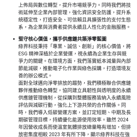
上佈局與數位轉型，提升市場競爭力。同時我們將技
術延伸至企業內部管理，強化資訊安全防護，提升系
統穩定性，打造安全、可信賴且具擴張性的支付生態
系，為企業與消費者提供永續且人性化的金融服務。
堅守核心價值，攜手供應鏈共築淨零藍圖
綠界科技秉持「專業、誠信、創新」的核心價值，將
ESG 精神深植於企業營運，視永續為企業生存與競
爭力的關鍵。在環境方面，我們落實紙本減量與內部
節能減碳，推動電子化作業與綠色採購，打造環境友
善的辦公模式。
面對全球邁向淨零排放的趨勢，我們積極聯合供應鏈
夥伴推動綠色轉型，協同建立具韌性與透明度的永續
供應鏈管理機制，從採購到整體服務皆納入永續風險
評估與減碳行動，強化上下游共榮的合作關係。同
時，我們導入低碳營運方案，並訂定短期、中期及長
期碳管理目標，持續優化能源使用效率。雖然 2024
年因營收成長而使溫室氣體排放總量略有增加，但排
放密集度相較 2023 年有所下降，顯示綠界科技在強