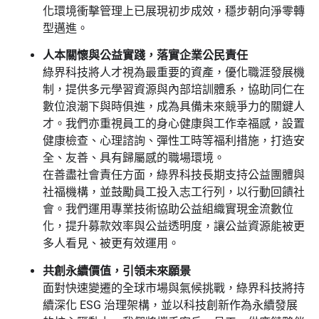
化環境衝擊管理上已展現初步成效，穩步朝向淨零轉
型邁進。
人本關懷與公益實踐，落實企業公民責任
綠界科技將人才視為最重要的資產，優化職涯發展機
制，提供多元學習資源與內部培訓體系，協助同仁在
數位浪潮下與時俱進，成為具備未來競爭力的關鍵人
才。我們亦重視員工的身心健康與工作幸福感，設置
健康檢查、心理諮詢、彈性工時等福利措施，打造安
全、友善、具有歸屬感的職場環境。
在善盡社會責任方面，綠界科技長期支持公益團體與
社福機構，並鼓勵員工投入志工行列，以行動回饋社
會。我們運用專業技術協助公益組織實現金流數位
化，提升募款效率與公益透明度，讓公益資源能被更
多人看見、被更有效運用。
共創永續價值，引領未來願景
面對快速變遷的全球市場與氣候挑戰，綠界科技將持
續深化 ESG 治理架構，並以科技創新作為永續發展