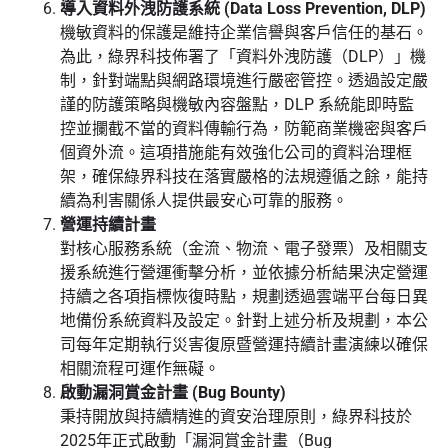
導入資料外洩防護系統 (Data Loss Prevention, DLP)
機敏資料的保護是維持企業信譽與客戶信任的基石。
為此，綠界科技佈署了「資料外洩防護（DLP）」機
制，針對端點與網路環境進行嚴密管控。透過設定嚴
謹的防護策略與機敏內容盤點，DLP 系統能即時監
控並攔截不當的資料傳輸行為，防範商業機密與客戶
個資外流。這項措施能有效強化公司的資料治理框
架，確保綠界科技在落實嚴格的法規遵循之餘，能持
續為利害關係人提供最安心可靠的服務。
營運持續計畫
對核心服務系統（金流、物流、電子發票）及相關支
援系統進行營運衝擊分析，並依據分析結果決定營運
持續之各項指標恢復時點，規劃透過雲端平台每日異
地備份系統資料及設定。針對上述分析及規劃，本公
司每年定期執行災害復原暨營運持續計畫演練以確保
相關流程可運作無礙。
啟動漏洞賞金計畫 (Bug Bounty)
秉持開放與持續精進的資安治理原則，綠界科技於
2025年正式啟動「漏洞賞金計畫（Bug