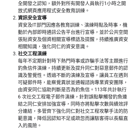
全開發之認知，額外對所有開發人員執行1小時之開
放式網頁應用程式安全教育訓練。
資訊安全宣導
資安及IT部門因應各教育訓練、演練時點及時事，機
動於內部即時通訊公告平台進行宣導，並於公共空間
張貼資安及個資相關宣導標語及提醒，持續推廣資安
相關知識，強化同仁的資安意識。
社交工程演練
每年不定期針對時下熱門時事或詐騙手法等主題進行
釣魚信件演練，持續更新及提升同仁對惡意郵件的認
識及警覺性。透過不斷的演練及宣導，讓員工在遇到
可疑郵件時，能察覺異狀並通報諮詢專業資安團隊，
由資安同仁協助判斷是否為釣魚信。113年共計執行
6 次社交工程電子郵件演練，針對誤點擊觸發釣魚連
結之同仁安排加強宣導，同時亦將點擊次數與績效評
分連結，多管齊下強化同仁對社交工程攻擊手法的防
範意識，降低因認知不足或疏忽而讓駭客得以長驅直
入的風險。