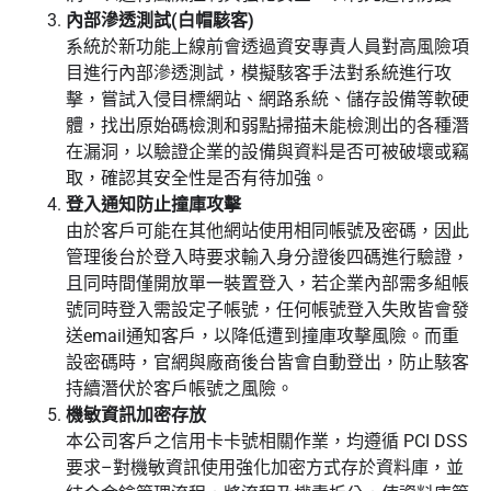
內部滲透測試(白帽駭客)
系統於新功能上線前會透過資安專責人員對高風險項
目進行內部滲透測試，模擬駭客手法對系統進行攻
擊，嘗試入侵目標網站、網路系統、儲存設備等軟硬
體，找出原始碼檢測和弱點掃描未能檢測出的各種潛
在漏洞，以驗證企業的設備與資料是否可被破壞或竊
取，確認其安全性是否有待加強。
登入通知防止撞庫攻擊
由於客戶可能在其他網站使用相同帳號及密碼，因此
管理後台於登入時要求輸入身分證後四碼進行驗證，
且同時間僅開放單一裝置登入，若企業內部需多組帳
號同時登入需設定子帳號，任何帳號登入失敗皆會發
送email通知客戶，以降低遭到撞庫攻擊風險。而重
設密碼時，官網與廠商後台皆會自動登出，防止駭客
持續潛伏於客戶帳號之風險。
機敏資訊加密存放
本公司客戶之信用卡卡號相關作業，均遵循 PCI DSS
要求–對機敏資訊使用強化加密方式存於資料庫，並