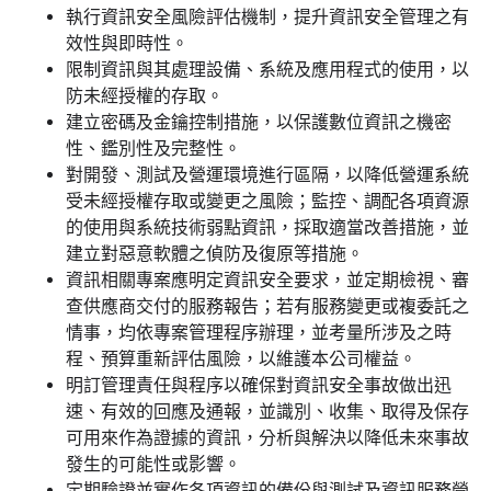
執行資訊安全風險評估機制，提升資訊安全管理之有
效性與即時性。
限制資訊與其處理設備、系統及應用程式的使用，以
防未經授權的存取。
建立密碼及金鑰控制措施，以保護數位資訊之機密
性、鑑別性及完整性。
對開發、測試及營運環境進行區隔，以降低營運系統
受未經授權存取或變更之風險；監控、調配各項資源
的使用與系統技術弱點資訊，採取適當改善措施，並
建立對惡意軟體之偵防及復原等措施。
資訊相關專案應明定資訊安全要求，並定期檢視、審
查供應商交付的服務報告；若有服務變更或複委託之
情事，均依專案管理程序辦理，並考量所涉及之時
程、預算重新評估風險，以維護本公司權益。
明訂管理責任與程序以確保對資訊安全事故做出迅
速、有效的回應及通報，並識別、收集、取得及保存
可用來作為證據的資訊，分析與解決以降低未來事故
發生的可能性或影響。
定期驗證並實作各項資訊的備份與測試及資訊服務營