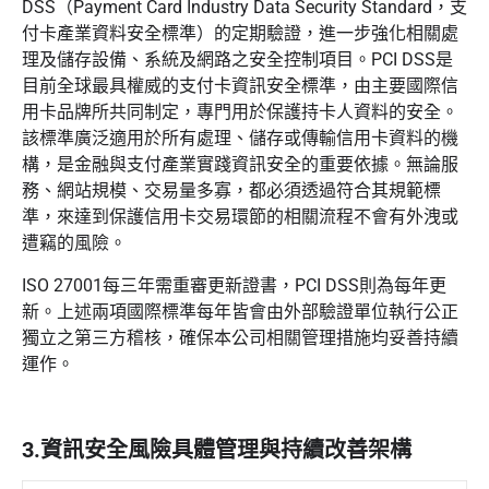
DSS（Payment Card Industry Data Security Standard，支
付卡產業資料安全標準）的定期驗證，進一步強化相關處
理及儲存設備、系統及網路之安全控制項目。PCI DSS是
目前全球最具權威的支付卡資訊安全標準，由主要國際信
用卡品牌所共同制定，專門用於保護持卡人資料的安全。
該標準廣泛適用於所有處理、儲存或傳輸信用卡資料的機
構，是金融與支付產業實踐資訊安全的重要依據。無論服
務、網站規模、交易量多寡，都必須透過符合其規範標
準，來達到保護信用卡交易環節的相關流程不會有外洩或
遭竊的風險。
ISO 27001每三年需重審更新證書，PCI DSS則為每年更
新。上述兩項國際標準每年皆會由外部驗證單位執行公正
獨立之第三方稽核，確保本公司相關管理措施均妥善持續
運作。
3.資訊安全風險具體管理與持續改善架構