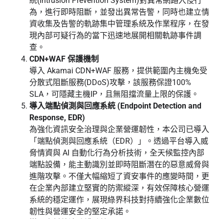
統(Intrusion Prevention System)對異常網路入侵行
為，進行即時阻斷，並發出異常告警，同時也建立情
資收集及告警的軌跡集中管理系統及作業程序，在發
現內部可疑行為的當下迅速地展開相關軌跡事件調
查。
CDN+WAF 保護機制
導入 Akamai CDN+WAF 服務，提供範圍內主機免受
分散式阻斷服務(DDoS)攻擊，該服務保證100%
SLA，可隱藏主機IP，且無阻擋流量上限的保護。
導入端點偵測與回應系統 (Endpoint Detection and
Response, EDR)
為強化資訊安全治理與企業營運韌性，本公司已導入
「端點偵測與回應系統（EDR）」。透過平台導入威
脅情資與 AI 自動化行為分析技術，全天候監控內部
端點設備，能主動識別並即時阻斷潛在的惡意威脅與
進階攻擊。不僅大幅縮短了資安事件的應變時間，更
在企業內部建立堅實的防禦縱深，有效保障核心營運
系統的穩定運作，展現綠界科技對持續強化企業數位
韌性與營運安全的堅定承諾。