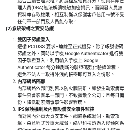
結合金鑰管理流程，將流程及權責拆分，使資料庫管
理人員(DBA)無法解讀機敏加密資訊，而開發人員無
資料庫存取權限，相互制衡以保護客戶信用卡號不受
任何單一部門及人員能存取。
(2)系統架構之資安防護
雙因子認證登入
遵循 PCI DSS 要求–連線至正式機房，除了帳號密碼
認證之外，同時以手機 Google Authenticator 進行雙
因子驗證登入，利用輸入手機上 Google
Authenticator 每分鐘刷新的驗證碼強化驗證流程，
避免不法人士取得外洩的帳密即可登入之情形。
內部網路隔離
內部網路依部門別皆以防火牆隔離，如發生勒索病毒
事件只會影響單一部門，不致擴散全公司；且每日備
份，降低勒索病毒事件影響程度。
IPS保護機制及內部設備安全事件監控
面對國內外重大資安事件、網路系統漏洞、勒索攻
擊、惡意程式等重大威脅，綠界科技透過入侵預防系