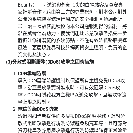
Bounty）」。透過與外部頂尖的白帽駭客及資安專
家社群合作，藉由第三方的專業視角，對本公司對外
公開的系統與服務進行深度的安全檢測。透過此計
畫，讓白帽駭客能積極向本公司通報測得的漏洞，將
潛在威脅化為助力，使我們能比惡意攻擊者搶先一步
發掘並修補潛藏的系統弱點，不僅有效降低整體營運
風險，更展現綠界科技於捍衛資安上透明、負責的企
業文化與決心。
(3)分散式阻斷服務(DDoS)攻擊之因應措施
CDN雲端防護
導入CDN雲端防護機制以保護所有主機免受DDoS攻
擊，當巨量攻擊資料進來時，可有效阻隔DDoS攻
擊，CDN可隱藏我方主機IP以避免攻擊，且無攻擊流
量上限之限制。
電信等級DDoS防禦
透過固網業者提供的多層次DDoS防禦服務，針對分
散式阻斷攻擊進行清洗防禦避免頻寬塞爆，且可應對
資源耗盡及應用層攻擊進行清洗防禦以確保正常流量